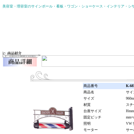
美容室・理容室のサインポール・看板・ワゴン・ショーケース・インテリア・
商品番号
K-68
商品名
サイ
サイズ
960
材質
スチ
台座サイズ
Hmm
固定ピッチ
mm×
照明
VW 
モーター
サー